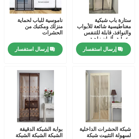
ضبط الجودة
ستارة باب شبكية
ناموسية للباب لحماية
مغناطيسية شائعة للأبواب
منزلك ومكتبك من
والنوافذ، قابلة للتنفس
الحشرات
اتصل بنا
وعملية بألوان زاهية
إرسال استفسار
إرسال استفسار
طلب اقتباس
Russian website
الستار المغناطيسي للباب
شاشة النافذة
شبكة الحشرات الداخلية
بوابة الشبكة الدقيقة
لسهولة التثبيت شبكة
الشبكة الشبكة الشبكة
شبكة ظلال PE