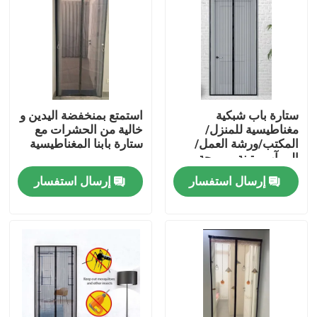
ستارة باب شبكية
استمتع بمنخفضة اليدين و
مغناطيسية للمنزل/
خالية من الحشرات مع
المكتب/ورشة العمل/
ستارة بابنا المغناطيسية
المرآب متينة ومريحة
بفتحات مغناطيسية
إرسال استفسار
إرسال استفسار
منزل
المنتجات
حول بنا