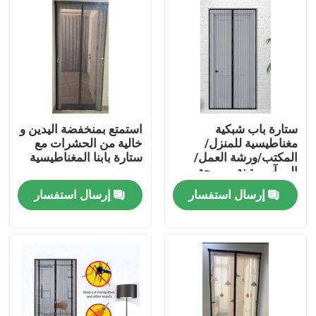
ستارة باب شبكية
استمتع بمنخفضة اليدين و
مغناطيسية للمنزل/
خالية من الحشرات مع
المكتب/ورشة العمل/
ستارة بابنا المغناطيسية
المرآب متينة ومريحة
بفتحات مغناطيسية
إرسال استفسار
إرسال استفسار
منزل
المنتجات
حول بنا