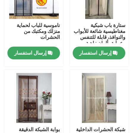
ضبط الجودة
ستارة باب شبكية
ناموسية للباب لحماية
مغناطيسية شائعة للأبواب
منزلك ومكتبك من
اتصل بنا
والنوافذ، قابلة للتنفس
الحشرات
وعملية بألوان زاهية
إرسال استفسار
إرسال استفسار
طلب اقتباس
Russian website
الستار المغناطيسي للباب
شاشة النافذة
شبكة الحشرات الداخلية
بوابة الشبكة الدقيقة
شبكة ظلال PE