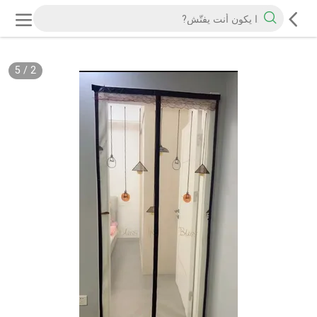
5
/
2