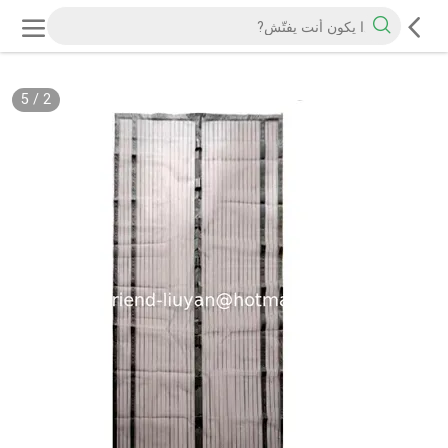
5
/
2