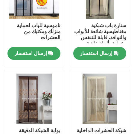
ضبط الجودة
ستارة باب شبكية
ناموسية للباب لحماية
مغناطيسية شائعة للأبواب
منزلك ومكتبك من
اتصل بنا
والنوافذ، قابلة للتنفس
الحشرات
وعملية بألوان زاهية
إرسال استفسار
إرسال استفسار
طلب اقتباس
Russian website
الستار المغناطيسي للباب
شاشة النافذة
شبكة الحشرات الداخلية
بوابة الشبكة الدقيقة
شبكة ظلال PE