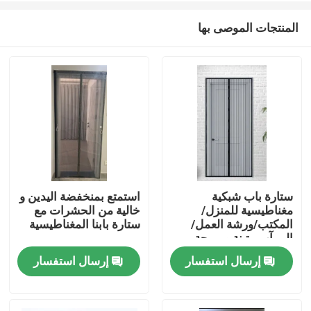
المنتجات الموصى بها
ستارة باب شبكية
استمتع بمنخفضة اليدين و
مغناطيسية للمنزل/
خالية من الحشرات مع
منزل
المكتب/ورشة العمل/
ستارة بابنا المغناطيسية
المرآب متينة ومريحة
بفتحات مغناطيسية
إرسال استفسار
إرسال استفسار
المنتجات
حول بنا