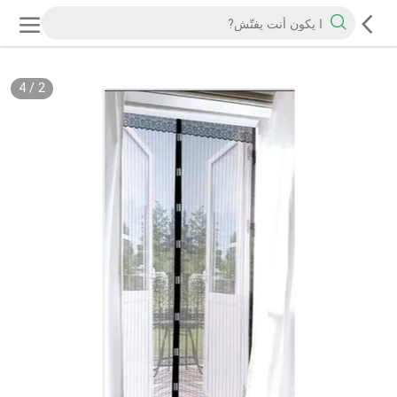
4
/
2