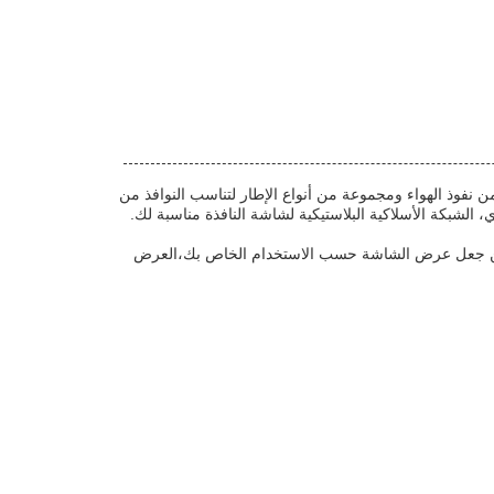
فوذ الهواء ومجموعة من أنواع الإطار لتناسب النوافذ من
 الشبكة الأسلاكية البلاستيكية لشاشة النافذة مناسبة لك.
18x16me التي تناسب متطلبات العملاء المختلفة. يمكن جعل عرض الشاشة حسب الاستخدام الخاص بك،العرض