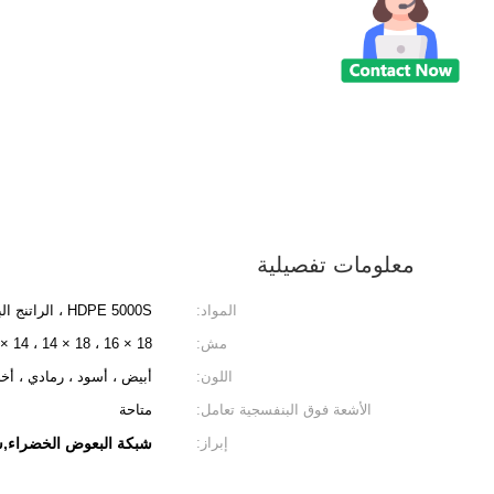
معلومات تفصيلية
المواد:
HDPE 5000S ، الراتنج البلاستيكي
مش:
18 × 16 ، 18 × 14 ، 14 × 14
اللون:
أبيض ، أسود ، رمادي ، أخ
الأشعة فوق البنفسجية تعامل:
متاحة
إبراز:
شبكة البعوض الخضراء,شبكة البعوض 16×14,شبك