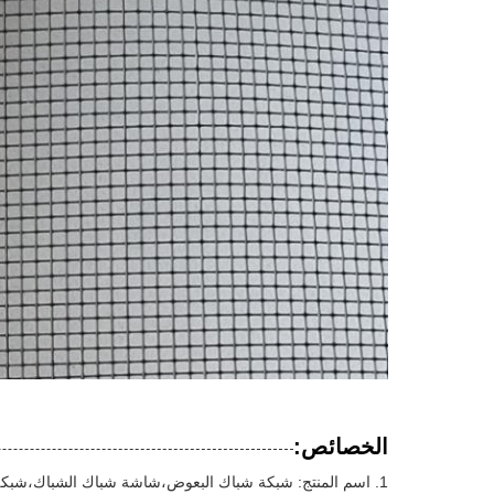
الخصائص:
اسم المنتج: شبكة شباك البعوض،شاشة شباك الشباك،شبكة ا