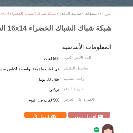
منزل
>
المنتجات
>
شاشة النافذة
>
شبكة شباك الشباك الخضراء 16x14 الشباك البلاستيكي للشاشة
شبكة شباك الشباك الخضراء 16x14 الشباك البلاستيكي للشاشة
المعلومات الأساسية
الحد الأدنى لكمية:
500 لفات
تفاصيل التغليف:
في لفات ملفوفة بواسطة أكياس منسوج
وقت التسليم:
خلال 30 يوما
شروط الدفع:
تي/تي
القدرة على العرض:
500 لفات في اليوم
افضل سعر
ﺎﺘﺼﻟ ﺍﻶﻧ