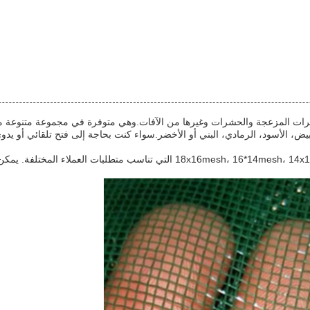
ت المزعجة والحشرات وغيرها من الآفات.وهي متوفرة في مجموعة متنوعة من ن
ض، الأسود، الرمادي، البني أو الأخضر.سواء كنت بحاجة إلى فتح تلقائي أو يدوي،
شاشة النافذة لديها كثافة الشبكة من sh، 16*14mesh، 14x14mesh، 12x12meshes