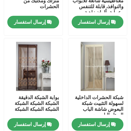
مغناطيسية شائعة للأبواب
منزلك ومكتبك من
والنوافذ، قابلة للتنفس
الحشرات
وعملية بألوان زاهية
ضبط الجودة
إرسال استفسار
إرسال استفسار
اتصل بنا
طلب اقتباس
Russian website
الستار المغناطيسي للباب
شبكة الحشرات الداخلية
بوابة الشبكة الدقيقة
لسهولة التثبيت شبكة
الشبكة الشبكة الشبكة
البعوض شاشة الباب
الشبكة الشبكة الشبكة
شاشة النافذة
الستار الباب مع
المغناطيس
إرسال استفسار
إرسال استفسار
شبكة ظلال PE