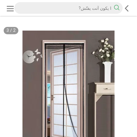
3
/
2