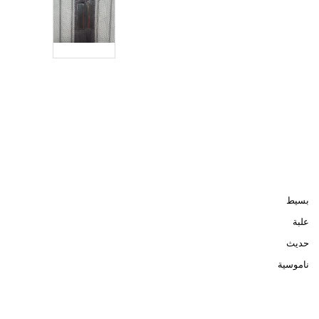
بسيط
علبة
حديث
ناموسية