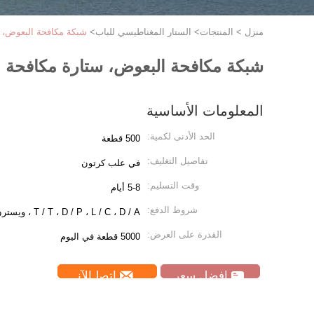
منزل
>
المنتجات
>
الستار المغناطيسي للباب
>
شبكة مكافحة البعوض، 
شبكة مكافحة البعوض، ستارة مكافحة 
المعلومات الأساسية
الحد الأدنى لكمية:
500 قطعة
تفاصيل التغليف:
في علب كرتون
وقت التسليم:
5-8 أيام
شروط الدفع:
T / T ، D / P ، L / C ، D / A ، ويسترن يونيون
القدرة على العرض:
5000 قطعة في اليوم
افضل سعر
ﺎﺘﺼﻟ ﺍﻶﻧ