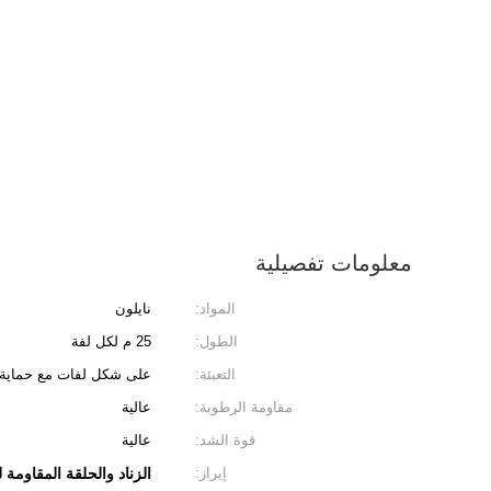
معلومات تفصيلية
المواد:
نايلون
الطول:
25 م لكل لفة
التعبئة:
على شكل لفات مع حماية 
مقاومة الرطوبة:
عالية
قوة الشد:
عالية
إبراز:
الزناد والحلقة المقاومة 