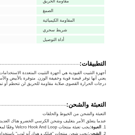
مقاومة الحريق
الصمغ
المقاومة الكيميائية
شريط سحري
أداة التوصيل
التطبيقات:
أجهزة التثبيت القيودية هي أجهزة التثبيت المتعددة الاستخداما
يعني أنها توفر قبضة قوية وخفيفة الوزن. متوفرة بالأبيض وا
درجات الحرارة القصوى.صلابة مقاومة للحريق لن تتحطم أو تم
التعبئة والشحن:
التعبئة والشحن من الخيوط والحلقات
عندما يتعلق الأمر بتغليف وشحن الكرسي الخضرو هناك العديد م
العبوة:
يجب تعبئة منتجات Velcro Hook And Loop وفقًا لمعايير الصناعة. وهذا يتضمن استخدام مواد واقية مثل لفائف الفقاعات والكرتونومواد حماية أخرى لضمان عدم تلف المنتج أثناء النقل.
الشحن:
يجب شحن منتجات "فيلكرو هوك آند لوب" باستخدام 