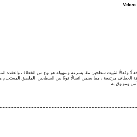
Velcro
الًا وفعالًا لتثبيت سطحين معًا بسرعة وسهولة.هو نوع من الخطاف والعقدة المثب
 كثافة الخطاف مرتفعة ، مما يضمن اتصالًا قويًا بين السطحين. الملصق المستخد
آمن وموثوق به