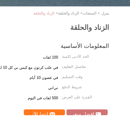
منزل
>
المنتجات
>
الزناد والحلقة
>
الزناد والحلقة
الزناد والحلقة
المعلومات الأساسية
الحد الأدنى لكمية:
100 لفات
تفاصيل التغليف:
في علب كرتون مع كيس بي كل 10 لفات
وقت التسليم:
في غضون 10 أيام
شروط الدفع:
تي/تي
القدرة على العرض:
500 لفات في اليوم
افضل سعر
ﺎﺘﺼﻟ ﺍﻶﻧ