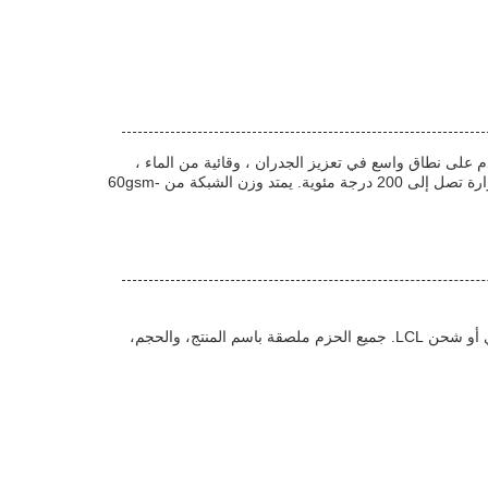
دم على نطاق واسع في تعزيز الجدران ، وقائية من الماء ،
وقائية من الحريق ،تطبيقات مقاومة للتآكل ومقاومة لدرجات الحرارةلديها مقاومة النار من الدرجة A ، مقاومة جيدة للتآكل ومقاومة درجة حرارة تصل إلى 200 درجة مئوية. يمتد وزن الشبكة من 60gsm-
يتم تعبئة شبكة الألياف الزجاجية المقاومة للقلي في أكياس بلاستيكية قابلة للتقلص ثم يتم تعبئتها في صندوق الكرتون للشحن عبر البريد الجوي أو شحن LCL. جميع الحزم ملصقة باسم المنتج، والحجم،