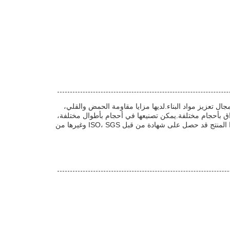
ل تعزيز مواد البناء.لديها مزايا مقاومة الحمض والقلي،
راق بأحجام مختلفة.يمكن تصنيعها في أحجام بأطوال مختلفة،
الأبعاد والألوان وفقًا لمتطلبات العملاء. الطول القياسي للقماش الشبكي الصناعي المقاوم للقلويات هو 50 متر ، والعرض القياسي هو 1 متر.هذا المنتج قد حصل على شهادة من قبل ISO، SGS وغيرها من