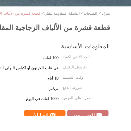
منزل
>
المنتجات
>
الشبكة المقاومة للقلي
>
قطعة قشرة من الألياف الز
قطعة قشرة من الألياف الزجاجية المقا
المعلومات الأساسية
الحد الأدنى لكمية:
100 لفات
تفاصيل التغليف:
في علب الكرتون أو أكياس البولي ايثي
وقت التسليم:
10 أيام
شروط الدفع:
تي/تي
القدرة على العرض:
1000 لفات في اليوم
افضل سعر
ﺎﺘﺼﻟ ﺍﻶﻧ