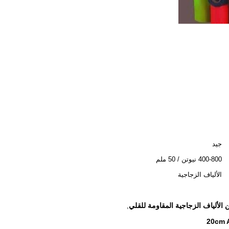
جيد
400-800 نيوتن / 50 ملم
الألياف الزجاجية
,
20cm A