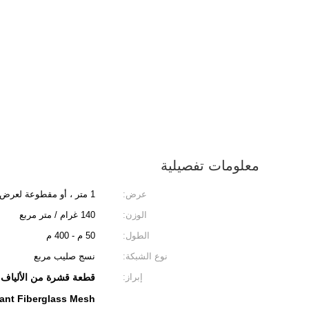
معلومات تفصيلية
عرض:
1 متر ، أو مقطوعة لعرض ضيق ، مثل 20 سم
الوزن:
140 غرام / متر مربع
الطول:
50 م - 400 م
نوع الشبكة:
نسج صليب مربع
إبراز:
قطعة قشرة من الألياف الزجاجية المقا
tant Fiberglass Mesh