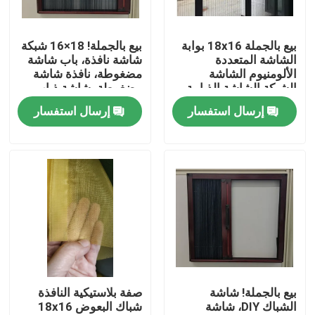
ضبط الجودة
بيع بالجملة 18x16 بوابة
بيع بالجملة! 18×16 شبكة
الشاشة المتعددة
شاشة نافذة، باب شاشة
الألومنيوم الشاشة
مضغوطة، نافذة شاشة
اتصل بنا
الشبكة الشاشة الذبابية
مضغوطة، شاشة ذباب،
لتحسين نفوذ الهواء
شبكة البعوض
إرسال استفسار
إرسال استفسار
طلب اقتباس
Russian website
الستار المغناطيسي للباب
شاشة النافذة
بيع بالجملة! شاشة
صفة بلاستيكية النافذة
الشباك DIY، شاشة
شباك البعوض 18x16
شبكة ظلال PE