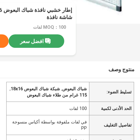
شاشة نافذة
MOQ：100 لفات
افضل سعر
منتوج وصف
شباك البعوض
,
شبكة شباك البعوض 18x16
,
تسليط الضوء:
115 غرام من طلاء شباك البعوض
الحد الأدنى لكمية
100 لفات
في لفات ملفوفة بواسطة أكياس منسوجة
تفاصيل التغليف
PP