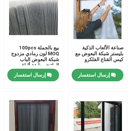
صناعة الألعاب الذكية
بيع بالجملة 100pcs
بليستر شبكة البعوض مع
MOQ لون رمادي مزدوج
كيس القناع الفلكرو
شبكة البعوض الباب
الراتنج مطبقة ألياف
الزجاج النافذة شبكة
إرسال استفسار
إرسال استفسار
الشاشة 0.26mm
منزل
المنتجات
حول بنا