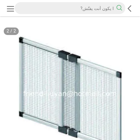
2
/
2