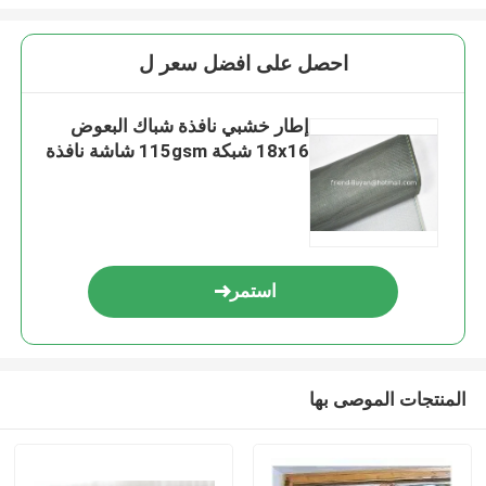
احصل على افضل سعر ل
إطار خشبي نافذة شباك البعوض
18x16 شبكة 115gsm شاشة نافذة
استمر
المنتجات الموصى بها