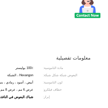
معلومات تفصيلية
مادة الناموسية:
100٪ بوليستر
البعوض شبكة شكل شبكة:
Hexangon ، الشبكة
لون الناموسية:
أبيض ، أسود ، رمادي ، بن
خطاف فيلكرو:
عرض 6 مم ، عرض 8 مم ، إلخ
إبراز:
شباك البعوض في النافذة