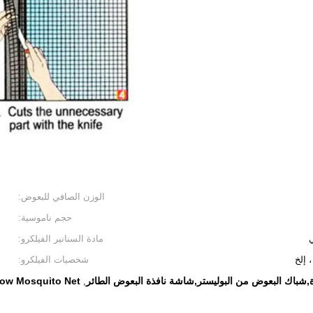
الوزن الصافي للبعوض:
حجم ناموسية:
ي
مادة السنانير الفيلكرو:
شخصيات الفيلكرو:
,شباك البعوض من البوليستر,شاشة نافذة البعوض الطائر
dow Mosquito Net
,