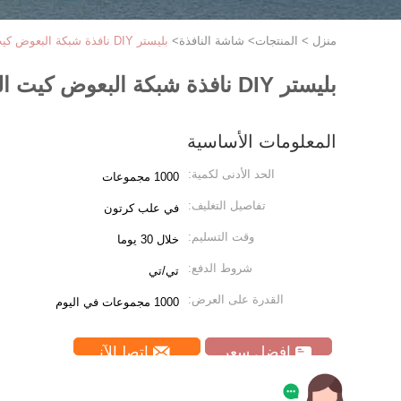
منزل
>
المنتجات
>
شاشة النافذة
>
بليستر DIY نافذة شبكة البعوض كيت الفيلكرو خطاف فاستنر شاشة الذباب للنوافذ
بليستر DIY نافذة شبكة البعوض كيت الفيلكرو خطاف فاستنر شاشة الذباب للنوافذ
المعلومات الأساسية
الحد الأدنى لكمية:
1000 مجموعات
تفاصيل التغليف:
في علب كرتون
وقت التسليم:
خلال 30 يوما
شروط الدفع:
تي/تي
القدرة على العرض:
1000 مجموعات في اليوم
افضل سعر
ﺎﺘﺼﻟ ﺍﻶﻧ