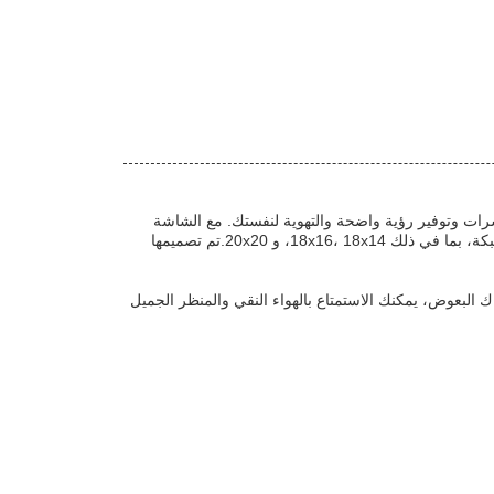
ات وتوفير رؤية واضحة والتهوية لنفستك. مع الشاشة
الشبكة، وسوف تكون قادرة على تناسب أنواع مختلفة من النوافذ والأحجام. الشبكة الشبكة الشبكة متوفرة في مجموعة متنوعة من أنواع الشبكة، بما في ذلك 18x16، 18x14، و 20x20.تم تصميمها
عوض، يمكنك الاستمتاع بالهواء النقي والمنظر الجميل