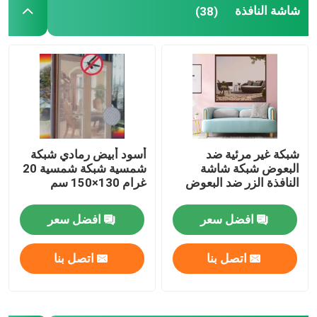
شاشة النافذة
(38)
شبكة غير مرئية ضد
أسود أبيض رمادي شبكة
البعوض شبكة شاشة
شمسية شبكة شمسية 20
النافذة الزر ضد البعوض
غرام 130×150 سم
افضل سعر
افضل سعر
اتصل بنا
اتصل بنا