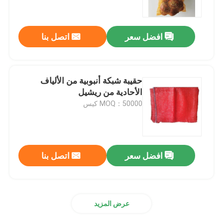
ضبط الجودة
افضل سعر
اتصل بنا
اتصل بنا
حقيبة شبكة أنبوبية من الألياف
طلب اقتباس
الأحادية من ريشيل
MOQ：50000 كيس
Russian website
الستار المغناطيسي للباب
افضل سعر
اتصل بنا
شاشة النافذة
عرض المزيد
شبكة ظلال PE