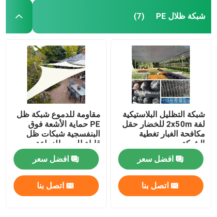
شبكة ظلال PE
(7)
شبكة التظليل البلاستيكية
مقاومة للدموع شبكة ظل
لفة 2x50m للخضار حقل
PE حماية الأشعة فوق
مكافحة الغبار تغطية
البنفسجية شبكات ظل
الشبكة
قابلة للعبور للزراعة
افضل سعر
افضل سعر
اتصل بنا
اتصل بنا