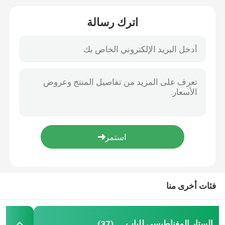
اترك رسالة
شبكة الحشرات الزراعية
القماش المشمع PE
حقيبة شبكية منسوجة
شبك بلاستيكي
الشبكة المقاومة للقلي
نايلون كبل التعادل
فئات أخرى منا
ستارة باب بلاستيكية مغناطيسية
الستار المغناطيسي للباب
(37)