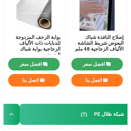
إصلاح النافذة شباك
بوابة الزحف المزدوجة
البعوض شريط الشاشة
للدبابات ذات الألياف
الألياف الزجاجية 48 ملم
الزجاجية بوابة شباك
البعوض
افضل سعر
افضل سعر
اتصل بنا
اتصل بنا
منزل
المنتجات
شبكة ظلال PE
(7)
حول بنا