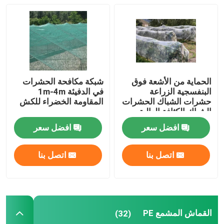
شبكة الحشرات الزراعية
القماش المشمع PE
الحماية من الأشعة فوق
شبكة مكافحة الحشرات
حقيبة شبكية منسوجة
البنفسجية الزراعة
في الدفيئة 1m-4m
حشرات الشباك الحشرات
المقاومة الخضراء للكش
الشباك الكثافة العالية
شبك بلاستيكي
الدفيئة حشرات الشباك
افضل سعر
افضل سعر
الشبكة المقاومة للقلي
اتصل بنا
اتصل بنا
نايلون كبل التعادل
القماش المشمع PE
(32)
ستارة باب بلاستيكية مغناطيسية