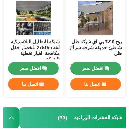
ضبط الجودة
اتصل بنا
بيج 90% بي اي شبكة ظل
شبكة التظليل البلاستيكية
شاطئ حديقة شرفة شراع
لفة 2x50m للخضار حقل
طلب اقتباس
ظل
مكافحة الغبار تغطية
الشبكة
افضل سعر
افضل سعر
Russian website
اتصل بنا
اتصل بنا
الستار المغناطيسي للباب
شاشة النافذة
شبكة الحشرات الزراعية
(30)
شبكة ظلال PE