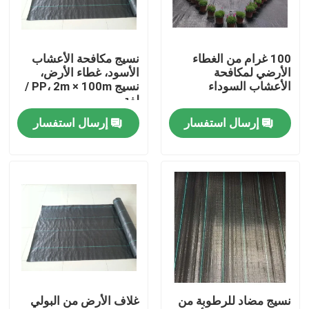
ضبط الجودة
100 غرام من الغطاء
نسيج مكافحة الأعشاب
الأرضي لمكافحة
الأسود، غطاء الأرض،
اتصل بنا
الأعشاب السوداء
نسيج PP، 2m × 100m /
لفة
إرسال استفسار
إرسال استفسار
طلب اقتباس
Russian website
الستار المغناطيسي للباب
شاشة النافذة
نسيج مضاد للرطوبة من
غلاف الأرض من البولي
شبكة ظلال PE