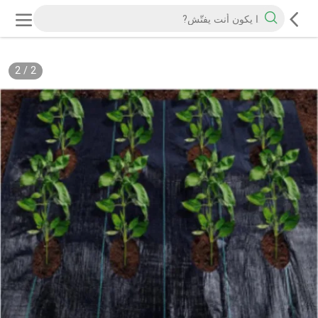
2
/
2