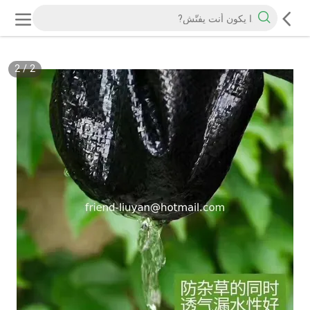
2
/
2