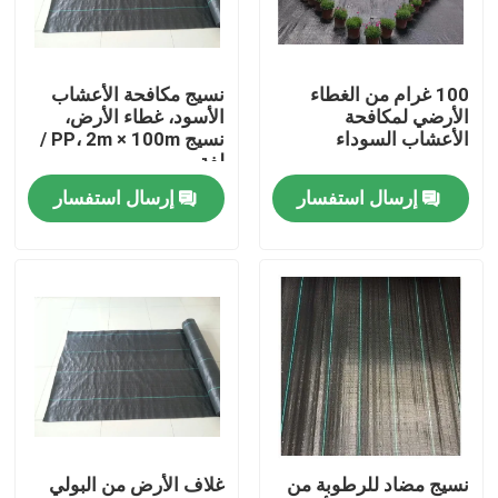
ضبط الجودة
100 غرام من الغطاء
نسيج مكافحة الأعشاب
الأرضي لمكافحة
الأسود، غطاء الأرض،
اتصل بنا
الأعشاب السوداء
نسيج PP، 2m × 100m /
لفة
إرسال استفسار
إرسال استفسار
طلب اقتباس
Russian website
الستار المغناطيسي للباب
شاشة النافذة
نسيج مضاد للرطوبة من
غلاف الأرض من البولي
شبكة ظلال PE