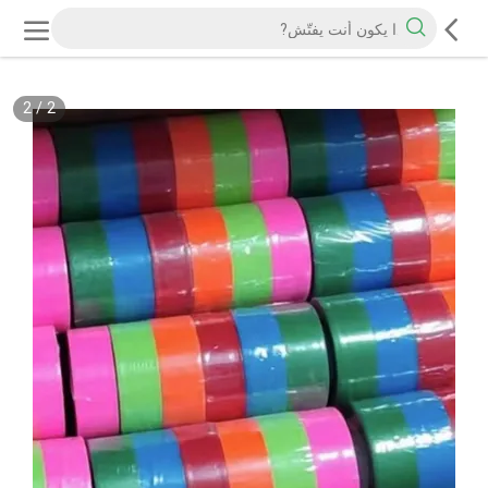
2
/
2